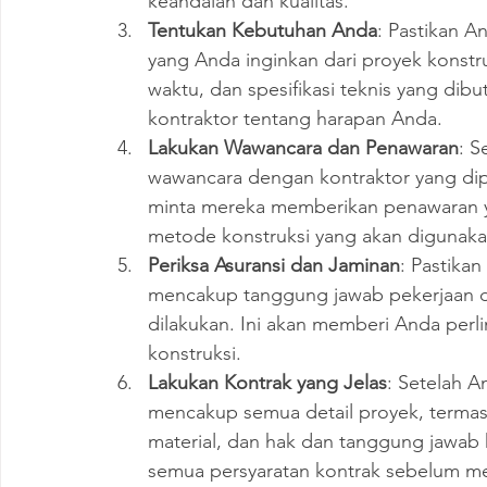
keandalan dan kualitas.
Tentukan Kebutuhan Anda
: Pastikan A
yang Anda inginkan dari proyek konstr
waktu, dan spesifikasi teknis yang di
kontraktor tentang harapan Anda.
Lakukan Wawancara dan Penawaran
: S
wawancara dengan kontraktor yang dipi
minta mereka memberikan penawaran yan
metode konstruksi yang akan digunaka
Periksa Asuransi dan Jaminan
: Pastikan
mencakup tanggung jawab pekerjaan da
dilakukan. Ini akan memberi Anda perli
konstruksi.
Lakukan Kontrak yang Jelas
: Setelah A
mencakup semua detail proyek, termasuk
material, dan hak dan tanggung jawab
semua persyaratan kontrak sebelum m