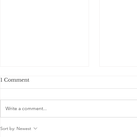
1 Comment
Write a comment...
Pentingnya Memberikan
The Post-S
Sort by:
Newest
Garansi Produk bagi
How to Ke