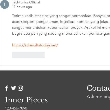
Konsumen Jasa Konveksi
Alive Afte
Techtonics Official
11 hours ago
Pakaian
Anime En
Terima kasih atas tips yang sangat bermanfaat. Banyak 
aspek seperti pengalaman, legalitas, kontrak yang jelas
sangat menentukan keberhasilan proyek. Artikel ini m
bagi siapa pun yang sedang merencanakan pembanguna
https://stlresultstoday.net/
Like
Reply
Conta
Ask me an
Inner Pieces
123-456-7890